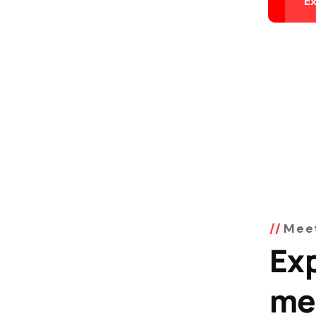
E
Meet
Exp
me