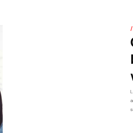
L
a
s