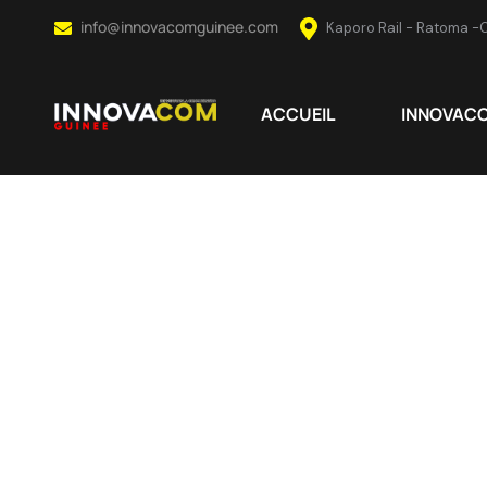
info@innovacomguinee.com
Kaporo Rail - Ratoma -
ACCUEIL
INNOVAC