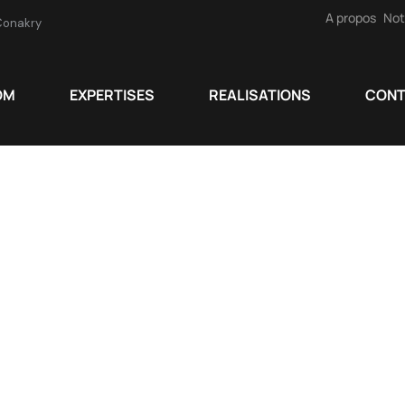
A propos
Not
Conakry
OM
EXPERTISES
REALISATIONS
CON