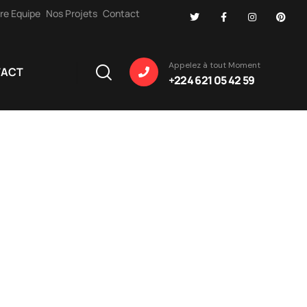
re Equipe
Nos Projets
Contact
Appelez à tout Moment
TACT
+224 621 05 42 59