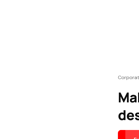
Corporat
Mak
de