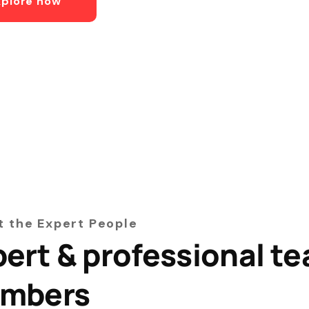
xplore now
 the Expert People
ert & professional t
mbers