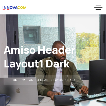
Amiso Header
Layout1 Dark
HOME
AMISO HEADER LAYOUT1 DARK