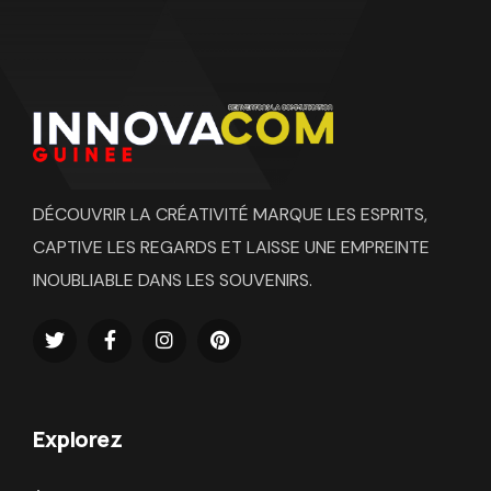
DÉCOUVRIR LA CRÉATIVITÉ MARQUE LES ESPRITS,
CAPTIVE LES REGARDS ET LAISSE UNE EMPREINTE
INOUBLIABLE DANS LES SOUVENIRS.
Explorez